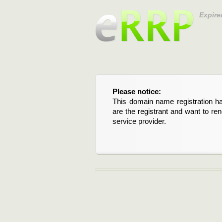
Expire
Please notice:
Bitte beachten Sie:
This domain name registration ha
Diese Domainregistrierung ist 
are the registrant and want to re
Domain stehen an. Wenn Sie d
service provider.
verlängern möchten, kontaktieren S