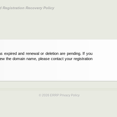
d Registration Recovery Policy
s expired and renewal or deletion are pending. If you
abgelaufen und die Verlängerung oder Löschung der
new the domain name, please contact your registration
er Registrant sind und die Domainregistrierung
ie bitte Ihren Service-Provider.
© 2026 ERRP
Privacy Policy