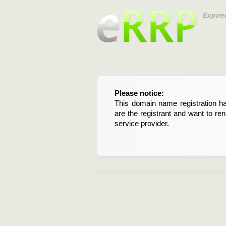
Expire
Please notice:
Bitte beachten Sie:
This domain name registration ha
Diese Domainregistrierung ist 
are the registrant and want to re
Domain stehen an. Wenn Sie d
service provider.
verlängern möchten, kontaktieren S