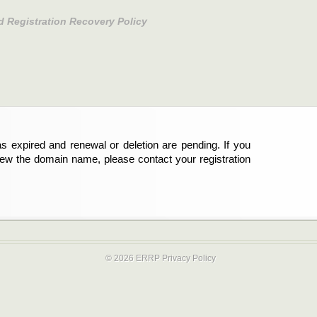
d Registration Recovery Policy
s expired and renewal or deletion are pending. If you
abgelaufen und die Verlängerung oder Löschung der
new the domain name, please contact your registration
er Registrant sind und die Domainregistrierung
ie bitte Ihren Service-Provider.
© 2026 ERRP
Privacy Policy