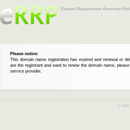
Expired Registration Recovery Pol
Please notice:
Bitte beachten Sie:
This domain name registration has expired and renewal or dele
Diese Domainregistrierung ist abgelaufen und die Verläng
are the registrant and want to renew the domain name, please 
Domain stehen an. Wenn Sie der Registrant sind und di
service provider.
verlängern möchten, kontaktieren Sie bitte Ihren Service-Provid
© 2026