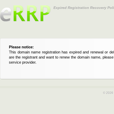
Expired Registration Recovery Pol
Please notice:
Bitte beachten Sie:
This domain name registration has expired and renewal or dele
Diese Domainregistrierung ist abgelaufen und die Verläng
are the registrant and want to renew the domain name, please 
Domain stehen an. Wenn Sie der Registrant sind und di
service provider.
verlängern möchten, kontaktieren Sie bitte Ihren Service-Provid
© 2026