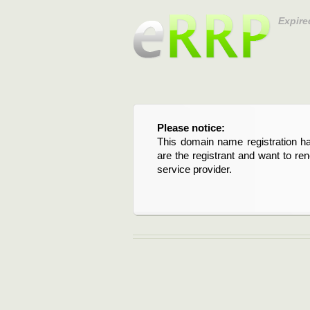
Expire
Please notice:
Bitte beachten Sie:
This domain name registration ha
Diese Domainregistrierung ist 
are the registrant and want to re
Domain stehen an. Wenn Sie d
service provider.
verlängern möchten, kontaktieren S