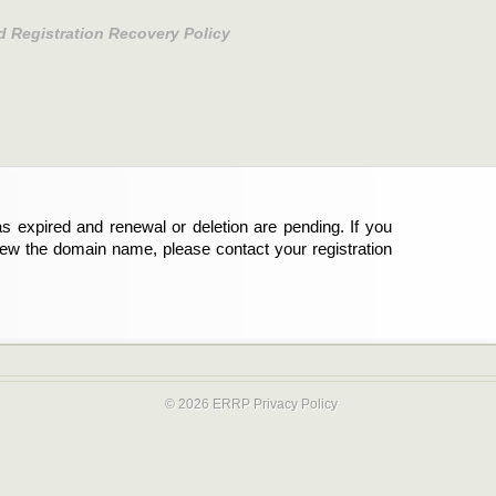
d Registration Recovery Policy
s expired and renewal or deletion are pending. If you
abgelaufen und die Verlängerung oder Löschung der
new the domain name, please contact your registration
er Registrant sind und die Domainregistrierung
ie bitte Ihren Service-Provider.
© 2026 ERRP
Privacy Policy