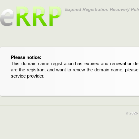
Expired Registration Recovery Pol
Please notice:
Bitte beachten Sie:
This domain name registration has expired and renewal or dele
Diese Domainregistrierung ist abgelaufen und die Verläng
are the registrant and want to renew the domain name, please 
Domain stehen an. Wenn Sie der Registrant sind und di
service provider.
verlängern möchten, kontaktieren Sie bitte Ihren Service-Provid
© 2026